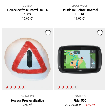
Castrol
LIQUI MOLY
Liquide de frein Castrol DOT 4,
Liquide De Refroi Universel
1 litre
1 LITRE
1
1
19,99 €
11,99 €
Moto112+
TOMTOM
Housse Présignalisation
Rider 550
1
1
2
7,99 €
269,99 €
PVC 399,00 €