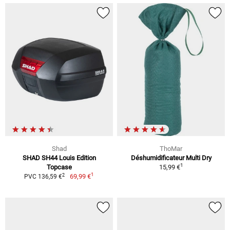
Shad
ThoMar
SHAD SH44 Louis Edition
Déshumidificateur Multi Dry
1
Topcase
15,99 €
1
2
69,99 €
PVC 136,59 €