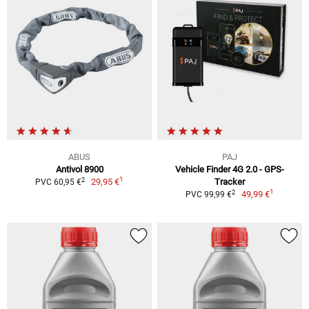
ABUS
PAJ
Antivol 8900
Vehicle Finder 4G 2.0 - GPS-
1
2
29,95 €
Tracker
PVC 60,95 €
1
2
49,99 €
PVC 99,99 €