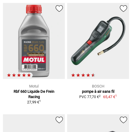
Motul
BOSCH
Rbf 660 Liquide De Frein
pompe à air sans fil
1
2
Racing
65,47 €
PVC 77,70 €
1
27,99 €