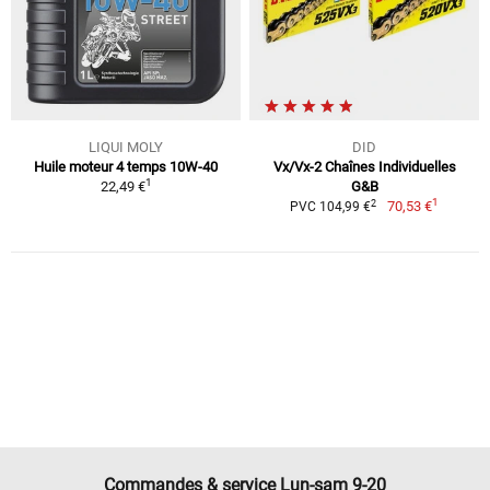
LIQUI MOLY
DID
Huile moteur 4 temps 10W-40
Vx/Vx-2 Chaînes Individuelles
1
22,49 €
G&B
1
2
70,53 €
PVC 104,99 €
Commandes & service Lun-sam 9-20