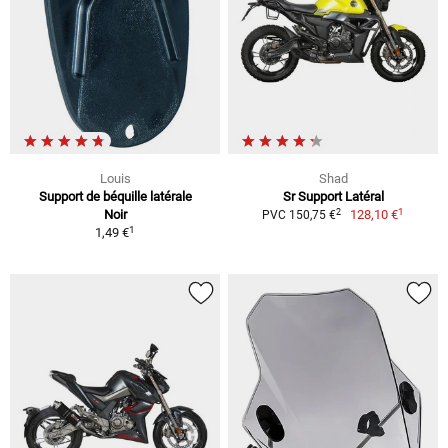
Louis
Shad
Support de béquille latérale
Sr Support Latéral
1
2
Noir
128,10 €
PVC 150,75 €
1
1,49 €