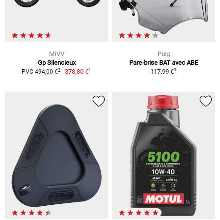
MIVV
Puig
Gp Silencieux
Pare-brise BAT avec ABE
1
1
2
378,80 €
117,99 €
PVC 494,00 €