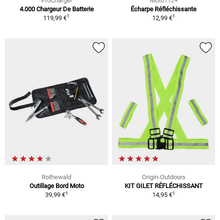
ProCharger
Moto112+
4.000 Chargeur De Batterie
Écharpe Réfléchissante
1
1
119,99 €
12,99 €
Rothewald
Origin-Outdoors
Outillage Bord Moto
KIT GILET RÉFLÉCHISSANT
1
1
39,99 €
14,95 €