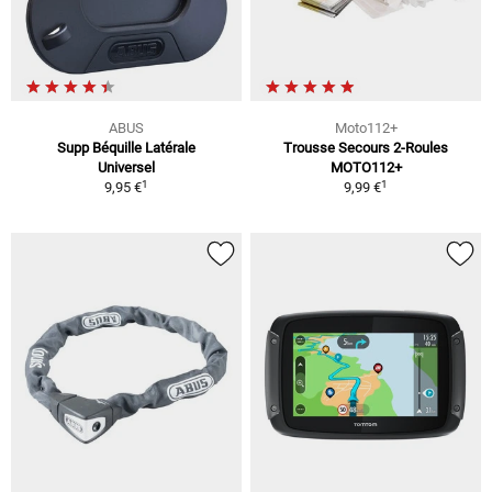
ABUS
Moto112+
Supp Béquille Latérale
Trousse Secours 2-Roules
Universel
MOTO112+
1
1
9,95 €
9,99 €