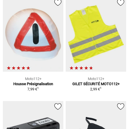
Moto112+
Moto112+
Housse Présignalisation
GILET SÉCURITÉ MOTO112+
1
1
7,99 €
2,99 €