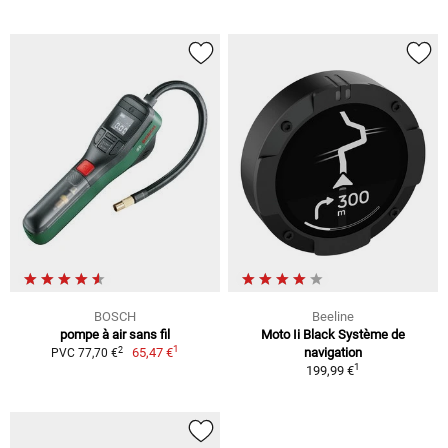
BOSCH
Beeline
pompe à air sans fil
Moto Ii Black Système de
1
2
65,47 €
navigation
PVC 77,70 €
1
199,99 €