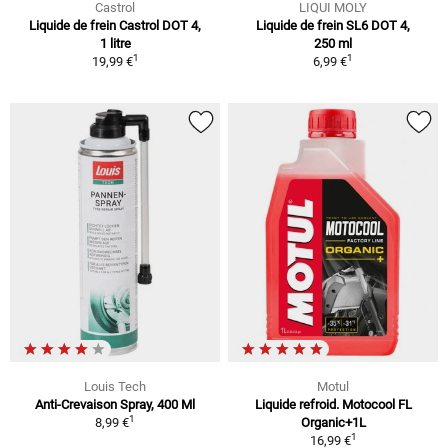
Castrol
LIQUI MOLY
Liquide de frein Castrol DOT 4,
Liquide de frein SL6 DOT 4,
1 litre
250 ml
1
1
19,99 €
6,99 €
Louis Tech
Motul
Anti-Crevaison Spray, 400 Ml
Liquide refroid. Motocool FL
1
8,99 €
Organic+1L
1
16,99 €