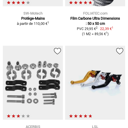
SW-Motech
FOLIATEC.com
Protège-Mains
Film Carbone Ultra Dimensions
1
à partir de
110,00 €
: 50 x 50 cm
1
2
22,39 €
PVC 29,95 €
1
(1 M2 = 89,56 €
)
ACERBIS
LSL