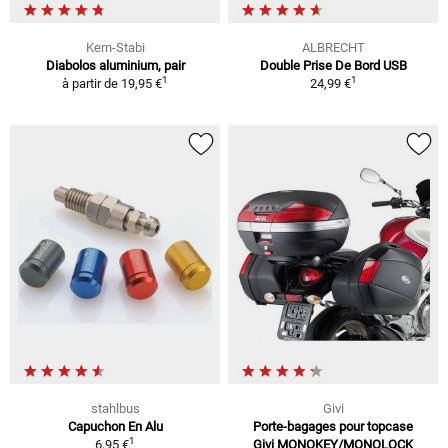
Kern-Stabi
ALBRECHT
Diabolos aluminium, pair
Double Prise De Bord USB
1
1
à partir de
19,95 €
24,99 €
stahlbus
Givi
Capuchon En Alu
Porte-bagages pour topcase
1
6,95 €
Givi MONOKEY/MONOLOCK