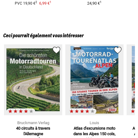
1
1
2
6,99 €
24,90 €
PVC
19,90 €
Ceci pourrait également vous intéresser
Bruckmann Verlag
Louis
40 circuits à travers
Atlas d'excursions moto
Atl
l'Allemagne
dans les Alpes
150 cols,
A