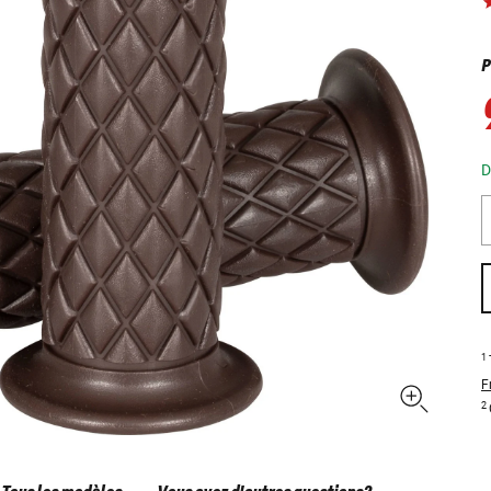
P
D
1
F
2