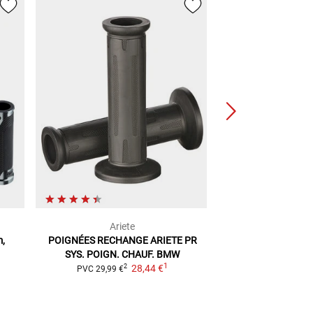
Ariete
RAXI
,
POIGNÉES RECHANGE ARIETE
PR
Lot De Poignées 
SYS. POIGN. CHAUF. BMW
guidon d
1
28,44 €
19,90
2
PVC
29,99 €