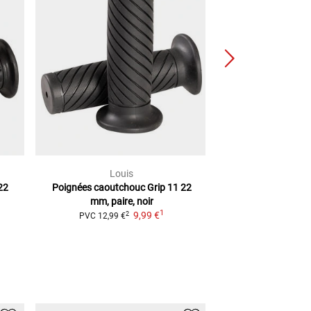
Louis
Lou
22
Poignées caoutchouc Grip 11
22
Manchon poignée 
mm, paire, noir
universel
pour gu
1
9,99 €
set, n
2
PVC
12,99 €
9,99