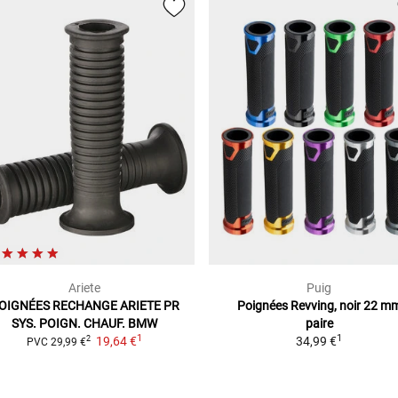
Ariete
Puig
OIGNÉES RECHANGE ARIETE
PR
Poignées Revving, noir
22 mm
SYS. POIGN. CHAUF. BMW
paire
1
1
19,64 €
34,99 €
2
PVC
29,99 €