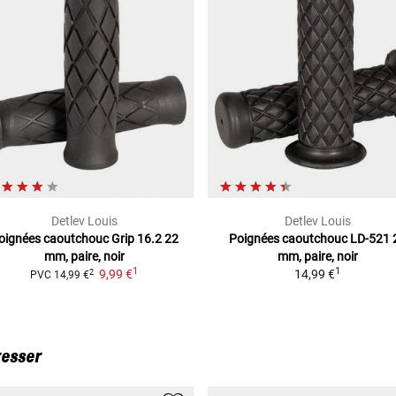
Detlev Louis
Detlev Louis
oignées caoutchouc Grip 16.2
22
Poignées caoutchouc LD-521
mm, paire, noir
mm, paire, noir
1
1
9,99 €
14,99 €
2
PVC
14,99 €
resser