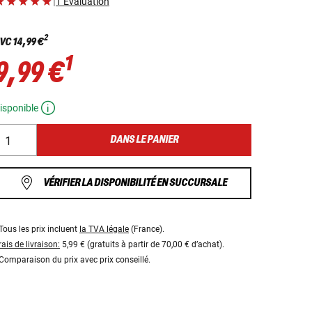
|
1 Évaluation
2
VC
14,99 €
1
9,99 €
isponible
DANS LE PANIER
VÉRIFIER LA DISPONIBILITÉ EN SUCCURSALE
Tous les prix incluent
la TVA légale
(France).
rais de livraison:
5,99 € (gratuits à partir de 70,00 € d’achat).
Comparaison du prix avec prix conseillé.