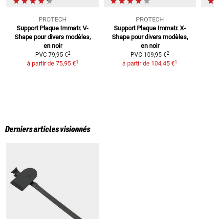
PROTECH
PROTECH
Support Plaque Immatr. V-
Support Plaque Immatr. X-
Shape
pour divers modèles,
Shape
pour divers modèles,
i
en noir
en noir
p
2
2
PVC
79,95 €
PVC
109,95 €
1
1
à partir de
75,95 €
à partir de
104,45 €
Derniers articles visionnés