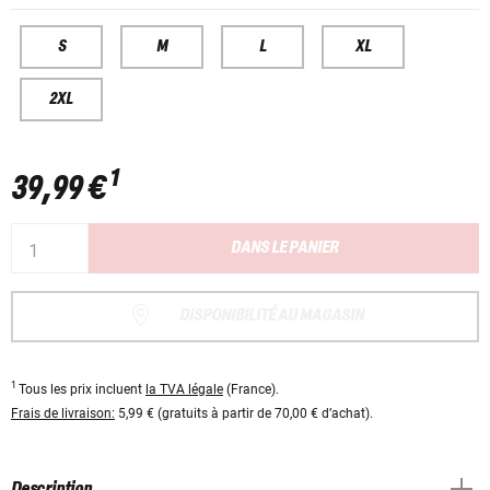
S
M
L
XL
2XL
1
39,99 €
DANS LE PANIER
DISPONIBILITÉ AU MAGASIN
1
Tous les prix incluent
la TVA légale
(France).
Frais de livraison:
5,99 € (gratuits à partir de 70,00 € d’achat).
Description