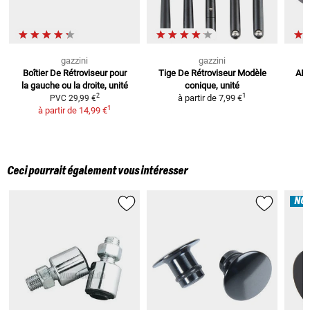
gazzini
gazzini
Boîtier De Rétroviseur
pour
Tige De Rétroviseur
Modèle
ART
la gauche ou la droite, unité
conique, unité
1
2
à partir de
7,99 €
PVC
29,99 €
1
à partir de
14,99 €
Ceci pourrait également vous intéresser
NO