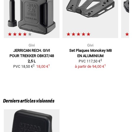
Givi
Givi
JERRICAN RECH. GIVI
Set Plaques Monokey M8
POUR
TREKKER OBK37/48
EN ALUMINIUM
2
2,5 L
PVC
117,50 €
1
1
2
18,00 €
à partir de
94,00 €
PVC
18,50 €
Derniers articles visionnés