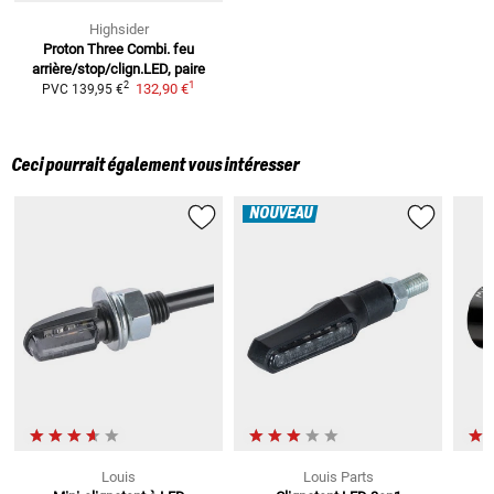
Highsider
Proton Three
Combi. feu
arrière/stop/clign.LED, paire
1
2
132,90 €
PVC
139,95 €
Ceci pourrait également vous intéresser
NOUVEAU
Louis
Louis Parts