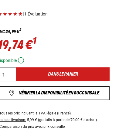
|
1 Évaluation
2
VC
24,99 €
1
19,74 €
isponible
DANS LE PANIER
VÉRIFIER LA DISPONIBILITÉ EN SUCCURSALE
Tous les prix incluent
la TVA légale
(France).
rais de livraison:
5,99 € (gratuits à partir de 70,00 € d’achat).
Comparaison du prix avec prix conseillé.