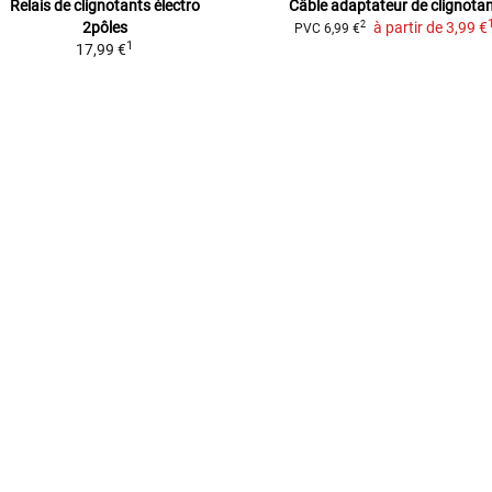
Relais de clignotants électro
Câble adaptateur de clignota
2pôles
à partir de
3,99 €
2
PVC
6,99 €
1
17,99 €