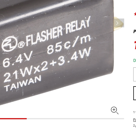
P
D
1
F
2