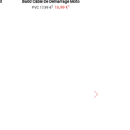
nt
Ba60 Câble De Démarrage Moto
Relais de clignota
1
1
16,99 €
7 pôles, pour dif
2
PVC
17,99 €
Suzu
29,99