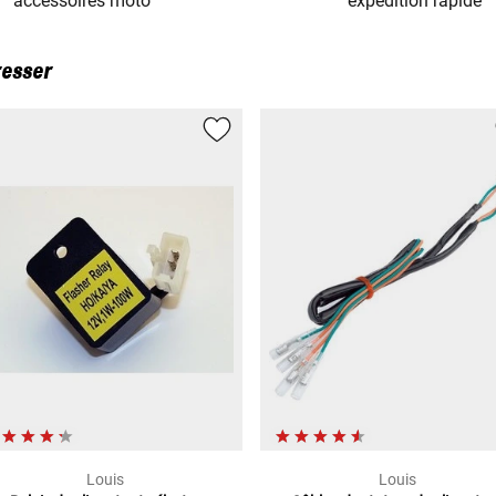
accessoires moto
expédition rapide
resser
Louis
Louis