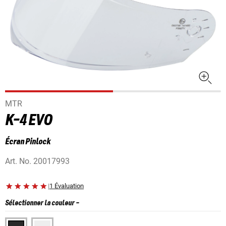
MTR
K-4 EVO
Écran Pinlock
Art. No.
20017993
|
1 Évaluation
Sélectionner la couleur
-