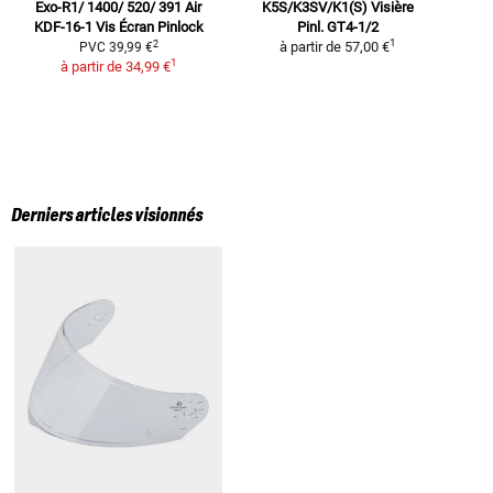
Exo-R1/ 1400/ 520/ 391 Air
K5S/K3SV/K1(S)
Visière
N
KDF-16-1
Vis Écran Pinlock
Pinl. GT4-1/2
1
2
à partir de
57,00 €
PVC
39,99 €
1
à partir de
34,99 €
Derniers articles visionnés