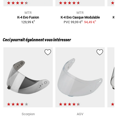
MTR
MTR
K-4 Evo Fusion
K-4 Evo
Casque Modulable
K-
1
1
2
129,99 €
94,49 €
PVC
99,99 €
Ceci pourrait également vous intéresser
Scorpion
AGV