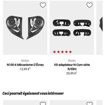
Nolan
Nolan
N100-6
Mécanisme D'Écran
Kit adaptateur N-Com série
1
12,99 €
R/Slim
1
25,99 €
Ceci pourrait également vous intéresser