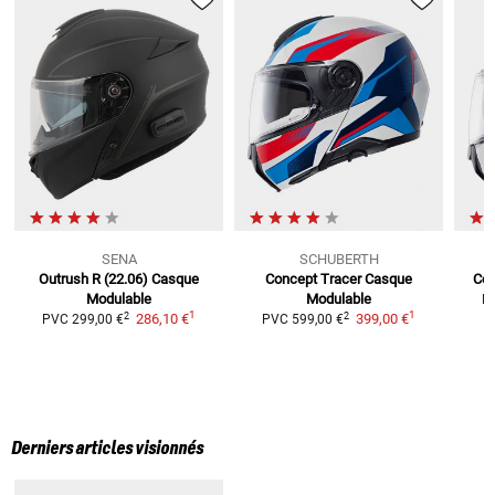
SENA
SCHUBERTH
Outrush R (22.06)
Casque
Concept Tracer
Casque
Co
Modulable
Modulable
P
1
1
2
2
286,10 €
399,00 €
PVC
299,00 €
PVC
599,00 €
Derniers articles visionnés