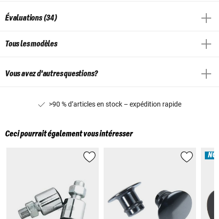
Évaluations (34)
Tous les modèles
Vous avez d'autres questions?
>90 % d’articles en stock – expédition rapide
Ceci pourrait également vous intéresser
NO