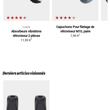
Louis
Capuchons
Pour filetage de
Absorbeurs vibrations
rétroviseur M10, paire
A
1
rétroviseur
2 pièces
7,99 €
1
11,99 €
Derniers articles visionnés