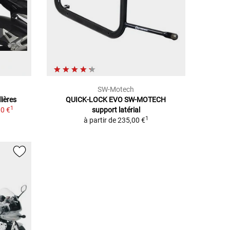
SW-Motech
ières
QUICK-LOCK EVO SW-MOTECH
1
0 €
support latérial
1
à partir de
235,00 €