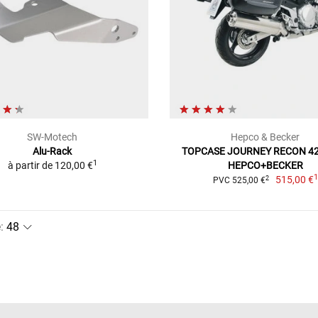
SW-Motech
Hepco & Becker
Alu-Rack
TOPCASE JOURNEY RECON 42L
1
à partir de
120,00 €
HEPCO+BECKER
515,00 €
2
PVC 525,00 €
e
: