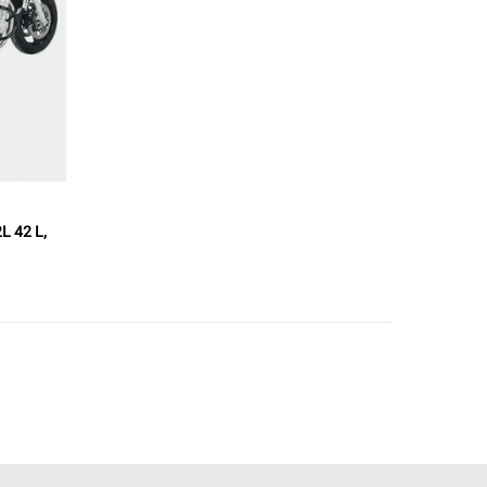
 42 L,
1