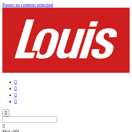
Passer au contenu principal






Mot-clé
*