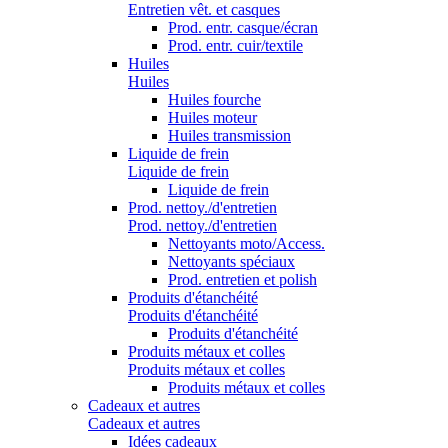
Entretien vêt. et casques
Prod. entr. casque/écran
Prod. entr. cuir/textile
Huiles
Huiles
Huiles fourche
Huiles moteur
Huiles transmission
Liquide de frein
Liquide de frein
Liquide de frein
Prod. nettoy./d'entretien
Prod. nettoy./d'entretien
Nettoyants moto/Access.
Nettoyants spéciaux
Prod. entretien et polish
Produits d'étanchéité
Produits d'étanchéité
Produits d'étanchéité
Produits métaux et colles
Produits métaux et colles
Produits métaux et colles
Cadeaux et autres
Cadeaux et autres
Idées cadeaux