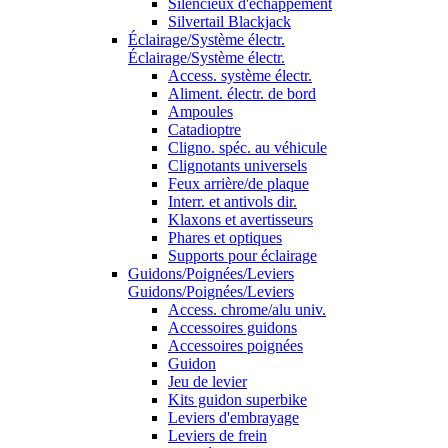
Silencieux d'échappement
Silvertail Blackjack
Éclairage/Système électr.
Éclairage/Système électr.
Access. système électr.
Aliment. électr. de bord
Ampoules
Catadioptre
Cligno. spéc. au véhicule
Clignotants universels
Feux arrière/de plaque
Interr. et antivols dir.
Klaxons et avertisseurs
Phares et optiques
Supports pour éclairage
Guidons/Poignées/Leviers
Guidons/Poignées/Leviers
Access. chrome/alu univ.
Accessoires guidons
Accessoires poignées
Guidon
Jeu de levier
Kits guidon superbike
Leviers d'embrayage
Leviers de frein