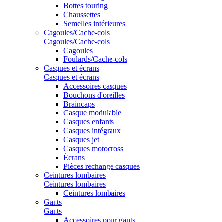
Bottes touring
Chaussettes
Semelles intérieures
Cagoules/Cache-cols
Cagoules/Cache-cols
Cagoules
Foulards/Cache-cols
Casques et écrans
Casques et écrans
Accessoires casques
Bouchons d'oreilles
Braincaps
Casque modulable
Casques enfants
Casques intégraux
Casques jet
Casques motocross
Écrans
Pièces rechange casques
Ceintures lombaires
Ceintures lombaires
Ceintures lombaires
Gants
Gants
Accessoires pour gants