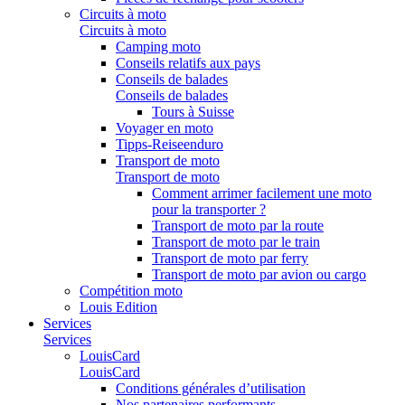
Circuits à moto
Circuits à moto
Camping moto
Conseils relatifs aux pays
Conseils de balades
Conseils de balades
Tours à Suisse
Voyager en moto
Tipps-Reiseenduro
Transport de moto
Transport de moto
Comment arrimer facilement une moto
pour la transporter ?
Transport de moto par la route
Transport de moto par le train
Transport de moto par ferry
Transport de moto par avion ou cargo
Compétition moto
Louis Edition
Services
Services
LouisCard
LouisCard
Conditions générales d’utilisation
Nos partenaires performants