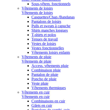
Sous-vêtem. fonctionnels
Vêtements de loisirs
Vêtements de loisirs
Casquettes/Chap./Bandanas
Pantalons de loisirs
Pulls et sweats à capuche
Shirts manches longues
T-shirts et polos
Tenues de travail
Vestes de loisirs
Vestes fonctionnelles
Vêtements loisirs enfants
Vêtements de pluie
Vêtements de pluie
Access. vêtements pluie
Combinaison pluie
Pantalon de pluie
Poncho de pluie
Veste pluie
Vêtements thermiques
Vêtements en cuir
Vêtements en cuir
Combinaisons en cuir
Gilets en cuir
Pantalons de combi. cuir