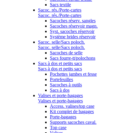
Sacs textile
Sacoc. rés./Porte-cartes
Sacoc. rés./Porte-cartes
Sacoches réserv. sangles
Sacoches réservoir magn.
Syst. sacoches réservoir
Système brides réservoir
Sacoc. selle/Sacs poloch.
Sacoc. selle/Sacs poloch.
Sacoches de selle
Sacs fourre-tt/polochons
Sacs à dos et petits sacs
Sacs à dos et petits sacs
Pochettes jambes et fesse
Portefeuilles
Sacoches à outils
Sacs à dos
Valises et porte-bagages
Valises et porte-bagages
Access. valises/top case
Kit complet de bagages
Porte-bagages
Supports sacoches caval.
Top case
Valises