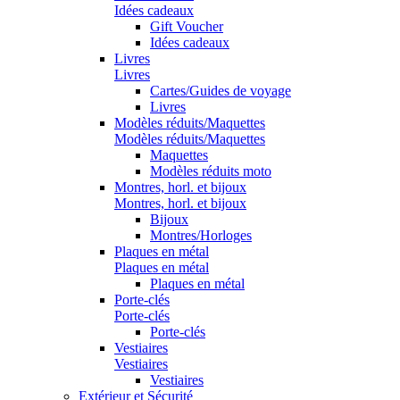
Idées cadeaux
Gift Voucher
Idées cadeaux
Livres
Livres
Cartes/Guides de voyage
Livres
Modèles réduits/Maquettes
Modèles réduits/Maquettes
Maquettes
Modèles réduits moto
Montres, horl. et bijoux
Montres, horl. et bijoux
Bijoux
Montres/Horloges
Plaques en métal
Plaques en métal
Plaques en métal
Porte-clés
Porte-clés
Porte-clés
Vestiaires
Vestiaires
Vestiaires
Extérieur et Sécurité