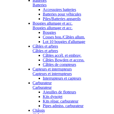
Batteries
Batteries
Accessoires batteries
Batteries pour véhicules
Piles/Batteries appareils
Bougies allumage et acc.
Bougies allumage et acc.
Bougies
Cosses bou./Câbles allum.
Lot 10 bougies d'allumage
Câbles et arbres
Câbles et arbres
Câbles accél. et embray.
Câbles Bowden et access.
Câbles de compteurs
Capteurs et interrupteurs
Capteurs et interrupteurs
Interrupteurs et capteurs
Carburateur
Carburateur
Aiguilles de flotteurs
Kits dynojet
Kits répar. carburateur
Pipes admiss. carburateur
Châssis