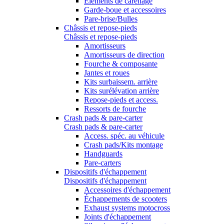
Éléments de carénage
Garde-boue et accessoires
Pare-brise/Bulles
Châssis et repose-pieds
Châssis et repose-pieds
Amortisseurs
Amortisseurs de direction
Fourche & composante
Jantes et roues
Kits surbaissem. arrière
Kits surélévation arrière
Repose-pieds et access.
Ressorts de fourche
Crash pads & pare-carter
Crash pads & pare-carter
Access. spéc. au véhicule
Crash pads/Kits montage
Handguards
Pare-carters
Dispositifs d'échappement
Dispositifs d'échappement
Accessoires d'échappement
Échappements de scooters
Exhaust systems motocross
Joints d'échappement