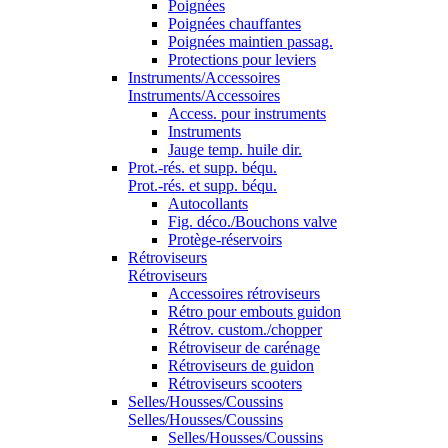
Poignées
Poignées chauffantes
Poignées maintien passag.
Protections pour leviers
Instruments/Accessoires
Instruments/Accessoires
Access. pour instruments
Instruments
Jauge temp. huile dir.
Prot.-rés. et supp. béqu.
Prot.-rés. et supp. béqu.
Autocollants
Fig. déco./Bouchons valve
Protège-réservoirs
Rétroviseurs
Rétroviseurs
Accessoires rétroviseurs
Rétro pour embouts guidon
Rétrov. custom./chopper
Rétroviseur de carénage
Rétroviseurs de guidon
Rétroviseurs scooters
Selles/Housses/Coussins
Selles/Housses/Coussins
Selles/Housses/Coussins