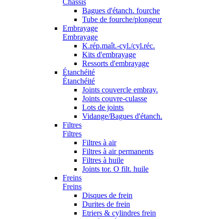
Châssis
Bagues d'étanch. fourche
Tube de fourche/plongeur
Embrayage
Embrayage
K.rép.maît.-cyl./cyl.réc.
Kits d'embrayage
Ressorts d'embrayage
Étanchéité
Étanchéité
Joints couvercle embray.
Joints couvre-culasse
Lots de joints
Vidange/Bagues d'étanch.
Filtres
Filtres
Filtres à air
Filtres à air permanents
Filtres à huile
Joints tor. O filt. huile
Freins
Freins
Disques de frein
Durites de frein
Etriers & cylindres frein