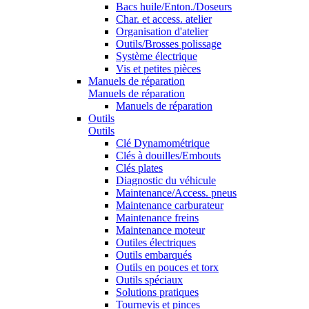
Bacs huile/Enton./Doseurs
Char. et access. atelier
Organisation d'atelier
Outils/Brosses polissage
Système électrique
Vis et petites pièces
Manuels de réparation
Manuels de réparation
Manuels de réparation
Outils
Outils
Clé Dynamométrique
Clés à douilles/Embouts
Clés plates
Diagnostic du véhicule
Maintenance/Access. pneus
Maintenance carburateur
Maintenance freins
Maintenance moteur
Outiles électriques
Outils embarqués
Outils en pouces et torx
Outils spéciaux
Solutions pratiques
Tournevis et pinces