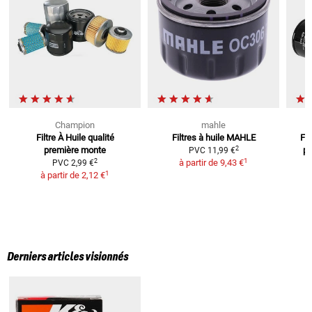
Champion
mahle
Filtre À Huile
qualité
Filtres à huile MAHLE
Fil
2
première monte
po
PVC
11,99 €
1
2
à partir de
9,43 €
PVC
2,99 €
1
à partir de
2,12 €
Derniers articles visionnés