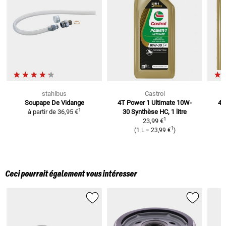
stahlbus
Castrol
Soupape De Vidange
4T Power 1 Ultimate 10W-
4T
1
à partir de
36,95 €
30
Synthèse HC, 1 litre
4
1
23,99 €
1
(
1 L
=
23,99 €
)
Ceci pourrait également vous intéresser